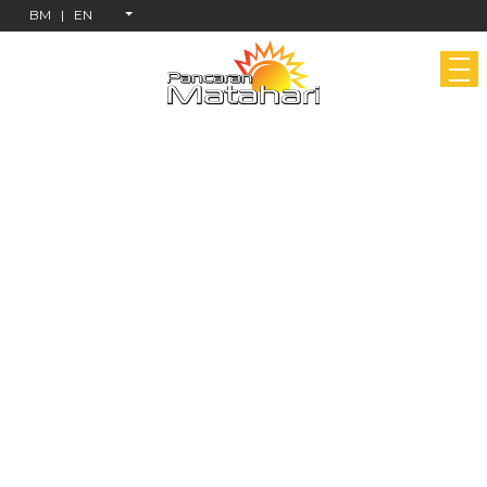
BM
|
EN
Rakan Syarikat Bas